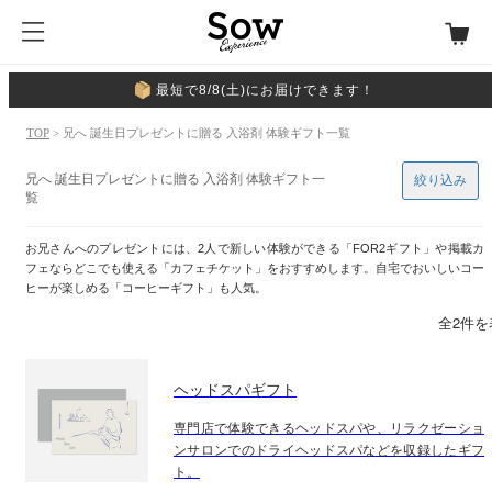
最短で8/8(土)にお届けできます！
TOP
> 兄へ 誕生日プレゼントに贈る 入浴剤 体験ギフト一覧
兄へ 誕生日プレゼントに贈る 入浴剤 体験ギフト一
絞り込み
覧
お兄さんへのプレゼントには、2人で新しい体験ができる「FOR2ギフト」や掲載カ
フェならどこでも使える「カフェチケット」をおすすめします。自宅でおいしいコー
ヒーが楽しめる「コーヒーギフト」も人気。
全2件を
ヘッドスパギフト
専門店で体験できるヘッドスパや、リラクゼーショ
ンサロンでのドライヘッドスパなどを収録したギフ
ト。