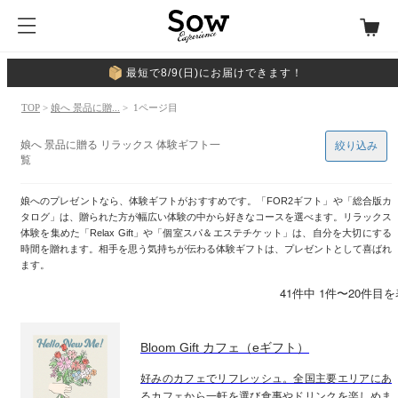
最短で8/9(日)にお届けできます！
TOP
>
娘へ 景品に贈...
> 1ページ目
娘へ 景品に贈る リラックス 体験ギフト一
絞り込み
覧
娘へのプレゼントなら、体験ギフトがおすすめです。「FOR2ギフト」や「総合版カ
タログ」は、贈られた方が幅広い体験の中から好きなコースを選べます。リラックス
体験を集めた「Relax Gift」や「個室スパ＆エステチケット」は、自分を大切にする
時間を贈れます。相手を思う気持ちが伝わる体験ギフトは、プレゼントとして喜ばれ
ます。
41件中 1件〜20件目
Bloom Gift カフェ（eギフト）
好みのカフェでリフレッシュ。全国主要エリアにあ
るカフェから一軒を選び食事やドリンクを楽しめま