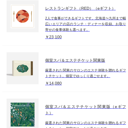
レストランギフト（RED）（eギフト）
2人で食事ができるギフトです。北海道〜九州まで幅
広いエリアの店のランチ・ディナーを収録。お取り
寄せの食事体験も選べます。
￥23,100
個室スパ＆エステチケット関東版
厳選された関東のサロンのエステ体験を贈れるギフ
トチケット。個室でゆっくり過ごせます。
￥14,080
個室スパ＆エステチケット関東版（eギフ
ト）
厳選された関東のサロンのエステ体験を贈れるギフ