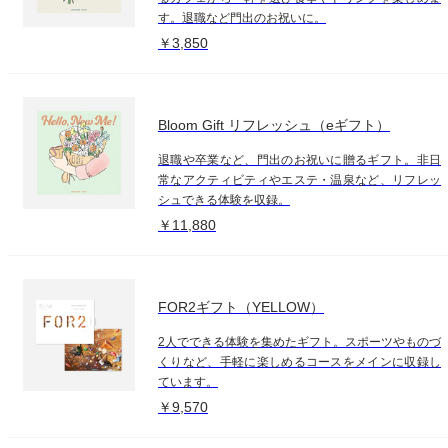
す。退職など門出のお祝いに。
￥3,850
Bloom Gift リフレッシュ（eギフト）
退職や卒業など、門出のお祝いに贈るギフト。非日
常なアクティビティやエステ・温泉など、リフレッ
シュできる体験を収録。
￥11,880
FOR2ギフト（YELLOW）
2人でできる体験を集めたギフト。スポーツやものづ
くりなど、手軽に楽しめるコースをメインに収録し
ています。
￥9,570