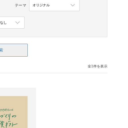
テーマ
索
全3件を表示