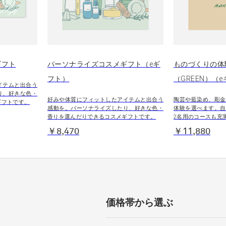
ギフト
パーソナライズコスメギフト（eギ
ものづくりの体
フト）
（GREEN）（
イテムと出合う
り、好きな色・
好みや体質にフィットしたアイテムと出合う
陶芸や藍染め、彫金
ギフトです。
感動を。パーソナライズしたり、好きな色・
体験を選べます。自
香りを選んだりできるコスメギフトです。
2名用のコースも充
￥8,470
￥11,880
価格帯から選ぶ