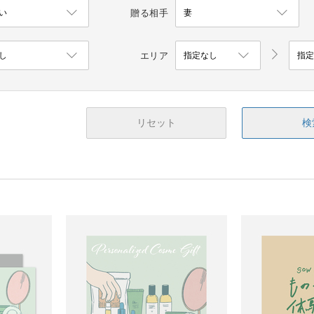
贈る相手
エリア
リセット
検