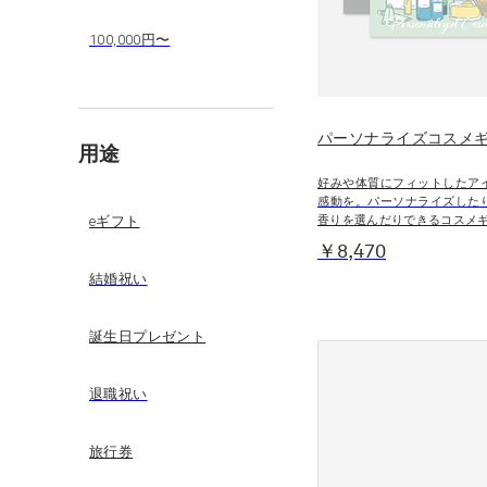
100,000円〜
パーソナライズコスメ
用途
好みや体質にフィットしたア
感動を。パーソナライズした
香りを選んだりできるコスメ
eギフト
￥8,470
結婚祝い
誕生日プレゼント
退職祝い
旅行券