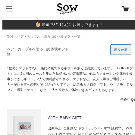
最短で8/11(火)にお届けできます！
TOP
> ペア・カップルへ贈る 1歳 体験ギフト一覧
ペア・カップルへ贈る 1歳 体験ギフト一
絞り込み
覧
1枚のチケットで2人一緒に体験できるギフトを多くご用意しています。「FOR2ギフ
ト」は、2人用のコースを集めた結婚祝いの定番商品。他にもクルージング体験や食
事ができるギフト、2人で腕時計が作れるチケットなど。友人夫婦やご両親、パート
ナーがいる方への贈り物にぴったりです。「総合版カタログギフト」や「メモリアル
フォト撮影チケット」など、1人〜複数人で体験できるギフトもあります。
全6件を
WITH BABY GIFT
出産祝いに最適なギフト。パパ・ママ目線で、赤ち
ゃんと過ごす日々がより豊かになるコースを収録し