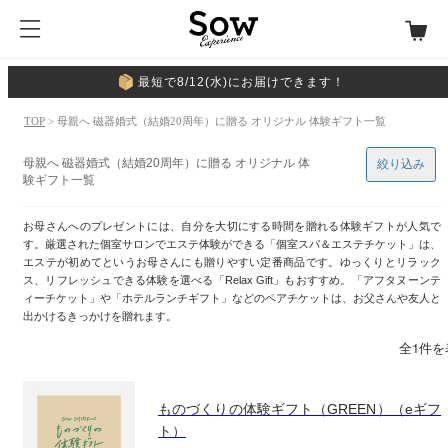
最短で8/12(水)にお届けできます！
TOP
> 母親へ 磁器婚式（結婚20周年）に贈る オリジナル 体験ギフト一覧
母親へ 磁器婚式（結婚20周年）に贈る オリジナル 体
絞り込み
験ギフト一覧
お母さんへのプレゼントには、自分を大切にする時間を贈れる体験ギフトが人気で
す。厳選された個室サロンでエステ体験ができる「個室スパ＆エステチケット」は、
エステが初めてというお母さんにも贈りやすい定番商品です。ゆっくりとリラック
ス、リフレッシュできる体験を選べる「Relax Gift」もおすすめ。「アフタヌーンテ
ィーチケット」や「ホテルランチギフト」などのペアチケットは、お父さんや友人と
出かけるきっかけを贈れます。
全1件を
ものづくりの体験ギフト（GREEN）（eギフ
ト）