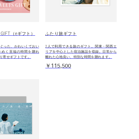
S GIFT（eギフト）
ふたり旅ギフト
ぐった、かわいくておい
2人で利用できる旅のギフト。関東・関西エ
きめく至福の時間を贈れ
リアを中心とした宿泊施設を収録。日常から
り寄せギフトです。
離れた心地良い、特別な時間を贈れます。
￥115,500