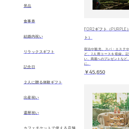
景品
食事券
FOR2ギフト（PURPL
結婚内祝い
ト）
宿泊や観光、スパ・エステ
リラックスギフト
ど、2人用コースを収録。
い、両親へのプレゼントなど
に。
記念日
￥45,650
２人に贈る体験ギフト
出産祝い
還暦祝い
カフェチケットで使える店舗