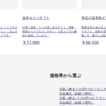
温泉＆スパギフト
海辺の温泉旅ギ
おいしくてやさ
日帰り温泉・スパが楽しめるギフト。関東・
関東近郊の海が見え
いしい」以上を
関西からアクセスしやすい、人気エリアの施
アギフト。絶景を望
ログです。
設を収録しています。
過ごす、癒やしの旅
￥11,880
￥66,550
価格帯から選ぶ
父親へ贈る 3,000円〜の リラッ
水晶婚式（結婚15周年）
父親へ贈る 10,000円〜の リラ
水晶婚式（結婚15周年）