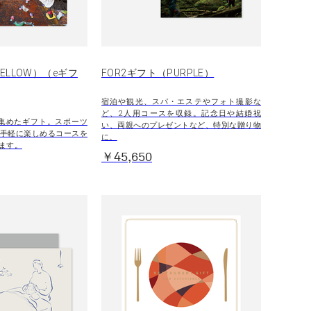
ELLOW）（eギフ
FOR2ギフト（PURPLE）
宿泊や観光、スパ・エステやフォト撮影な
ど、2人用コースを収録。記念日や結婚祝
集めたギフト。スポーツ
い、両親へのプレゼントなど、特別な贈り物
手軽に楽しめるコースを
に。
ます。
￥45,650