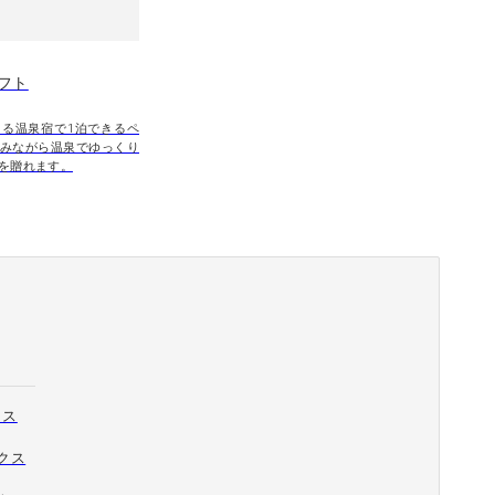
フト
る温泉宿で1泊できるペ
みながら温泉でゆっくり
を贈れます。
クス
ックス