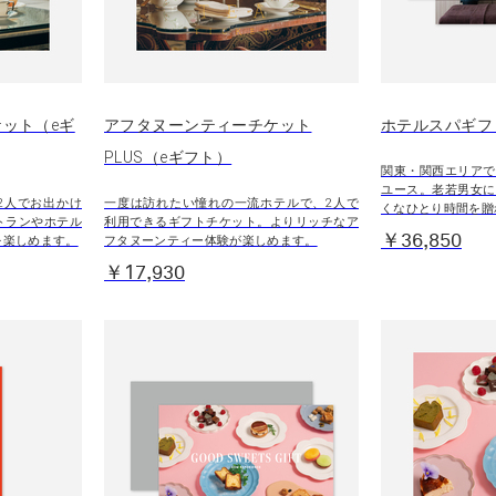
ット（eギ
アフタヌーンティーチケット
ホテルスパギフ
PLUS（eギフト）
関東・関西エリアで
ユース。老若男女に
2人でお出かけ
一度は訪れたい憧れの一流ホテルで、2人で
くなひとり時間を贈
トランやホテル
利用できるギフトチケット。よりリッチなア
￥36,850
を楽しめます。
フタヌーンティー体験が楽しめます。
￥17,930