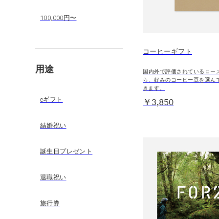
100,000円〜
コーヒーギフト
用途
国内外で評価されているロー
ら、好みのコーヒー豆を選ん
きます。
eギフト
￥3,850
結婚祝い
誕生日プレゼント
退職祝い
旅行券