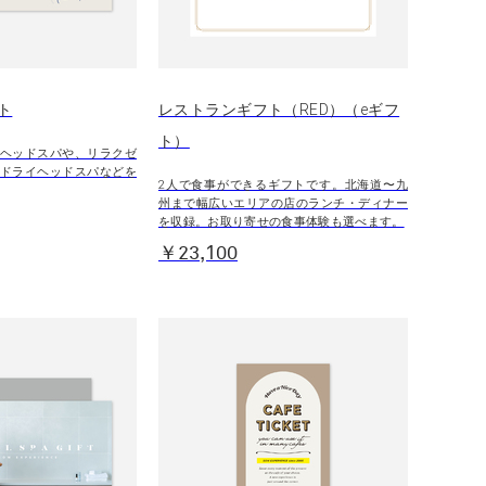
ト
レストランギフト（RED）（eギフ
ト）
ヘッドスパや、リラクゼ
ドライヘッドスパなどを
2人で食事ができるギフトです。北海道〜九
州まで幅広いエリアの店のランチ・ディナー
を収録。お取り寄せの食事体験も選べます。
￥23,100