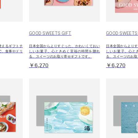
GOOD SWEETS GIFT
GOOD SWEET
使えるギフトチ
日本全国からよりすぐった、かわいくておい
日本全国からよりす
で、食事やドリ
しいお菓子。心ときめく至福の時間を贈れ
しいお菓子。心と
る、スイーツのお取り寄せギフトです。
る、スイーツのお取
￥6,270
￥6,270