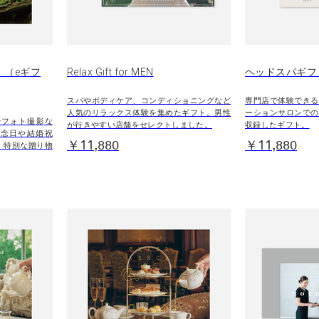
E）（eギフ
Relax Gift for MEN
ヘッドスパギフ
スパやボディケア、コンディショニングなど
専門店で体験できる
人気のリラックス体験を集めたギフト。男性
ーションサロンでの
やフォト撮影な
が行きやすい店舗をセレクトしました。
収録したギフト。
記念日や結婚祝
￥11,880
￥11,880
、特別な贈り物