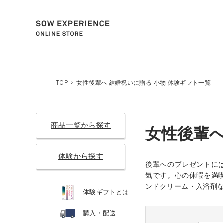
TOP
>
女性後輩へ 結婚祝いに贈る 小物 体験ギフト一覧
商品一覧から探す
女性後輩へ
体験から探す
後輩へのプレゼントに
気です。心の休暇を満
ンドクリーム・入浴剤
体験ギフトとは
購入・配送