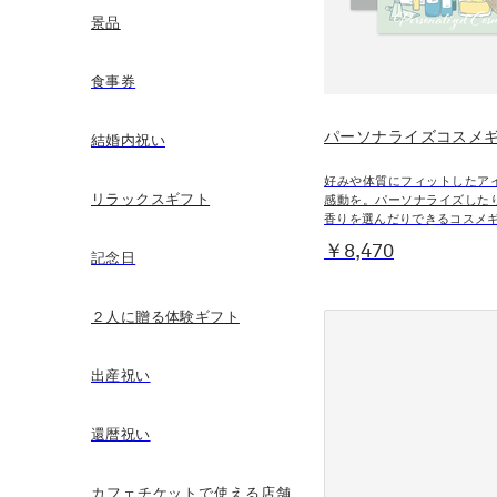
景品
食事券
パーソナライズコスメ
結婚内祝い
好みや体質にフィットしたア
リラックスギフト
感動を。パーソナライズした
香りを選んだりできるコスメ
￥8,470
記念日
２人に贈る体験ギフト
出産祝い
還暦祝い
カフェチケットで使える店舗