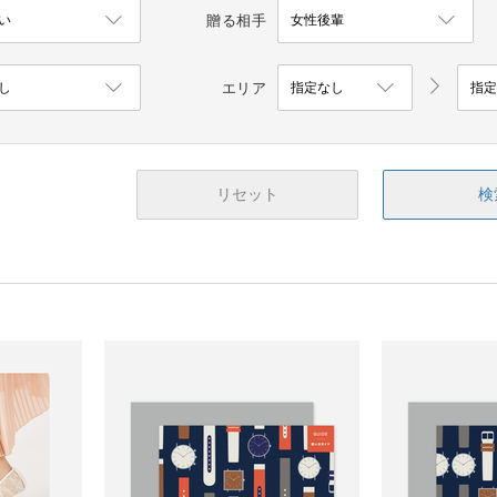
贈る相手
エリア
リセット
検