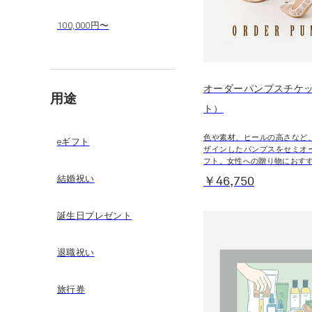
100,000円〜
オーダーパンプスチケッ
用途
ト）
色や素材、ヒールの高さなど
eギフト
ザインしたパンプスをセミオ
フト。女性への贈り物におす
結婚祝い
￥46,750
誕生日プレゼント
退職祝い
旅行券