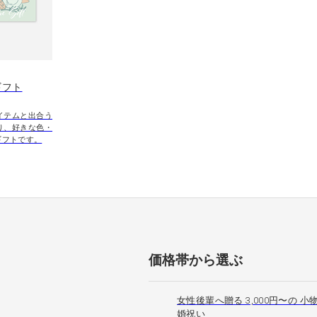
ギフト
イテムと出合う
り、好きな色・
ギフトです。
価格帯から選ぶ
女性後輩へ贈る 3,000円〜の 小物
婚祝い