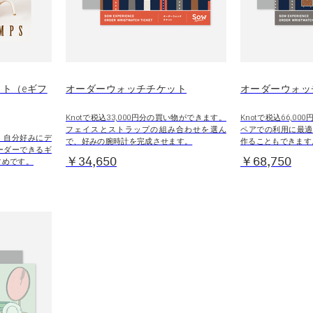
ト（eギフ
オーダーウォッチチケット
オーダーウォッ
Knotで税込33,000円分の買い物ができます。
Knotで税込66,0
フェイスとストラップの組み合わせを選ん
ペアでの利用に最適
、自分好みにデ
で、好みの腕時計を完成させます。
作ることもできます
ーダーできるギ
￥34,650
￥68,750
すめです。