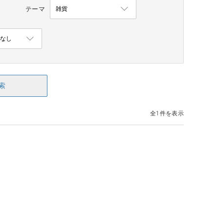
テーマ
索
全1件を表示