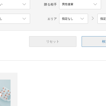
贈る相手
エリア
リセット
検