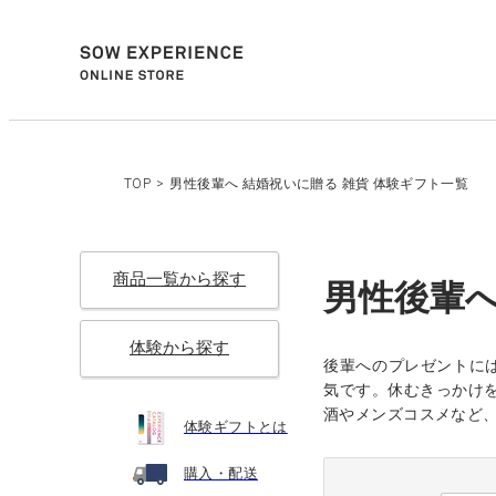
TOP
>
男性後輩へ 結婚祝いに贈る 雑貨 体験ギフト一覧
商品一覧から探す
男性後輩へ
体験から探す
後輩へのプレゼントに
気です。休むきっかけを贈
酒やメンズコスメなど
体験ギフトとは
購入・配送