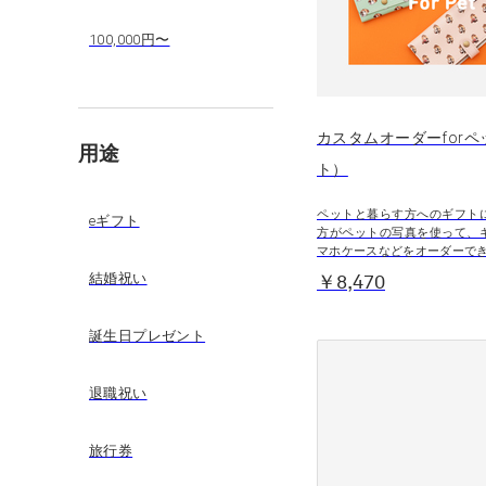
100,000円〜
カスタムオーダーforペ
用途
ト）
ペットと暮らす方へのギフト
eギフト
方がペットの写真を使って、
マホケースなどをオーダーで
結婚祝い
￥8,470
誕生日プレゼント
退職祝い
旅行券