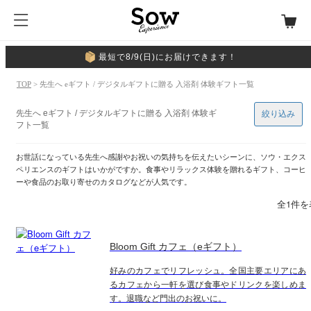
最短で8/9(日)にお届けできます！
TOP
> 先生へ eギフト / デジタルギフトに贈る 入浴剤 体験ギフト一覧
先生へ eギフト / デジタルギフトに贈る 入浴剤 体験ギ
絞り込み
フト一覧
お世話になっている先生へ感謝やお祝いの気持ちを伝えたいシーンに、ソウ・エクス
ペリエンスのギフトはいかがですか。食事やリラックス体験を贈れるギフト、コーヒ
ーや食品のお取り寄せのカタログなどが人気です。
全1件を
Bloom Gift カフェ（eギフト）
好みのカフェでリフレッシュ。全国主要エリアにあ
るカフェから一軒を選び食事やドリンクを楽しめま
す。退職など門出のお祝いに。