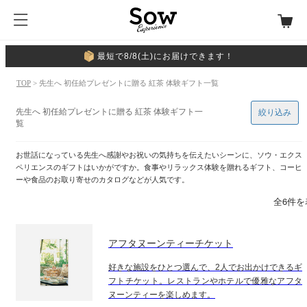
最短で8/8(土)にお届けできます！
TOP
> 先生へ 初任給プレゼントに贈る 紅茶 体験ギフト一覧
先生へ 初任給プレゼントに贈る 紅茶 体験ギフト一
絞り込み
覧
お世話になっている先生へ感謝やお祝いの気持ちを伝えたいシーンに、ソウ・エクス
ペリエンスのギフトはいかがですか。食事やリラックス体験を贈れるギフト、コーヒ
ーや食品のお取り寄せのカタログなどが人気です。
全6件を
アフタヌーンティーチケット
好きな施設をひとつ選んで、2人でお出かけできるギ
フトチケット。レストランやホテルで優雅なアフタ
ヌーンティーを楽しめます。