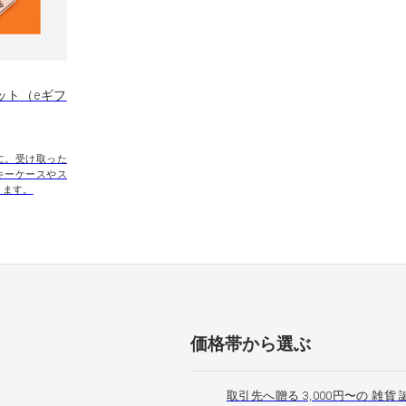
ット（eギフ
に。受け取った
キーケースやス
きます。
価格帯から選ぶ
取引先へ贈る 3,000円〜の 雑貨 