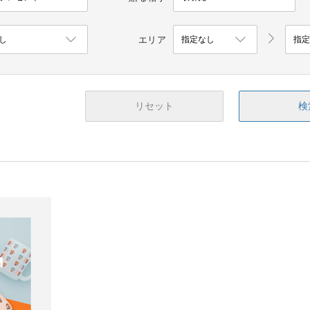
エリア
リセット
検