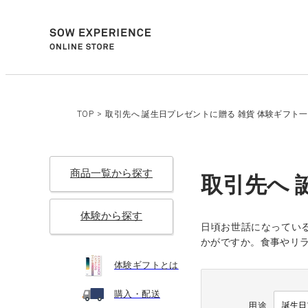
TOP
>
取引先へ 誕生日プレゼントに贈る 雑貨 体験ギフト
商品一覧から探す
取引先へ 
体験から探す
日頃お世話になってい
かがですか。食事やリ
体験ギフトとは
購入・配送
用途