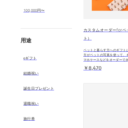
100,000円〜
カスタムオーダーforペ
ト）
用途
ペットと暮らす方へのギフト
方がペットの写真を使って、
eギフト
マホケースなどをオーダーで
￥8,470
結婚祝い
誕生日プレゼント
退職祝い
旅行券