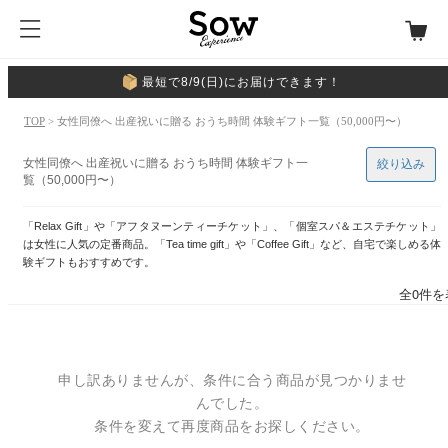
最短で8/9(日)にお届けできます！
TOP
> 女性同僚へ 出産祝いに贈る おうち時間 体験ギフト一覧（50,000円〜）
女性同僚へ 出産祝いに贈る おうち時間 体験ギフト一
絞り込み
覧（50,000円〜）
「Relax Gift」や「アフタヌーンティーチケット」、「個室スパ＆エステチケット」
は女性に人気の定番商品。「Tea time gift」や「Coffee Gift」など、自宅で楽しめる体
験ギフトもおすすめです。
全0件を
申し訳ありませんが、条件に合う商品が見つかりませ
んでした。
条件を変えて再度商品をお探しください。