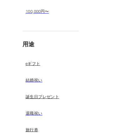
100,000円〜
用途
eギフト
結婚祝い
誕生日プレゼント
退職祝い
旅行券