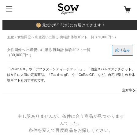
最短で8/12(水)にお届けできます！
TOP
> 女性同僚へ 出産祝いに贈る 腕時計 体験ギフト一覧（30,000円〜）
女性同僚へ 出産祝いに贈る 腕時計 体験ギフト一覧
絞り込み
（30,000円〜）
「Relax Gift」や「アフタヌーンティーチケット」、「個室スパ＆エステチケット」
は女性に人気の定番商品。「Tea time gift」や「Coffee Gift」など、自宅で楽しめる体
験ギフトもおすすめです。
全0件を
申し訳ありませんが、条件に合う商品が見つかりませ
んでした。
条件を変えて再度商品をお探しください。