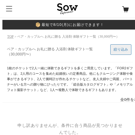
最短で8/10(月)にお届けできます！
TOP
> ペア・カップルへ お礼に贈る 入浴剤 体験ギフト一覧（30,000円〜）
ペア・カップルへ お礼に贈る 入浴剤 体験ギフト一覧
絞り込み
（30,000円〜）
1枚のチケットで2人一緒に体験できるギフトを多くご用意しています。「FOR2ギフ
ト」は、2人用のコースを集めた結婚祝いの定番商品。他にもクルージング体験や食
事ができるギフト、2人で腕時計が作れるチケットなど。友人夫婦やご両親、パート
ナーがいる方への贈り物にぴったりです。「総合版カタログギフト」や「メモリアル
フォト撮影チケット」など、1人〜複数人で体験できるギフトもあります。
全0件を
申し訳ありませんが、条件に合う商品が見つかりませ
んでした。