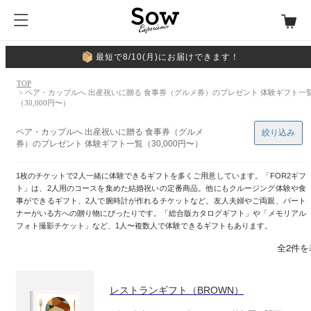
最短で8/10(月)にお届けできます！
TOP
> ペア・カップルへ 出産祝いに贈る 食事券（グルメ券）のプレゼント 体験ギフト一
（30,000円〜）
ペア・カップルへ 出産祝いに贈る 食事券（グルメ
絞り込み
券）のプレゼント 体験ギフト一覧（30,000円〜）
1枚のチケットで2人一緒に体験できるギフトを多くご用意しています。「FOR2ギフ
ト」は、2人用のコースを集めた結婚祝いの定番商品。他にもクルージング体験や食
事ができるギフト、2人で腕時計が作れるチケットなど。友人夫婦やご両親、パート
ナーがいる方への贈り物にぴったりです。「総合版カタログギフト」や「メモリアル
フォト撮影チケット」など、1人〜複数人で体験できるギフトもあります。
全2件を
レストランギフト（BROWN）