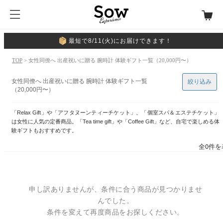
最短で8/11(火)にお届けできます！
TOP
> 女性同僚へ 出産祝いに贈る 腕時計 体験ギフト一覧（20,000円〜）
女性同僚へ 出産祝いに贈る 腕時計 体験ギフト一覧
絞り込み
（20,000円〜）
「Relax Gift」や「アフタヌーンティーチケット」、「個室スパ＆エステチケット」
は女性に人気の定番商品。「Tea time gift」や「Coffee Gift」など、自宅で楽しめる体
験ギフトもおすすめです。
全0件を
申し訳ありませんが、条件に合う商品が見つかりませ
んでした。
条件を変えて再度商品をお探しください。