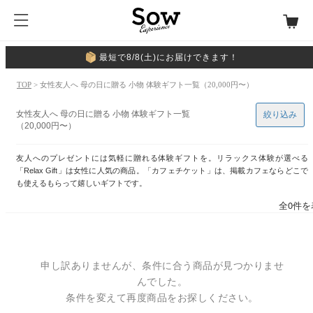
最短で8/8(土)にお届けできます！
TOP
> 女性友人へ 母の日に贈る 小物 体験ギフト一覧（20,000円〜）
女性友人へ 母の日に贈る 小物 体験ギフト一覧
絞り込み
（20,000円〜）
友人へのプレゼントには気軽に贈れる体験ギフトを。リラックス体験が選べる
「Relax Gift」は女性に人気の商品。「カフェチケット」は、掲載カフェならどこで
も使えるもらって嬉しいギフトです。
全0件を
申し訳ありませんが、条件に合う商品が見つかりませ
んでした。
条件を変えて再度商品をお探しください。