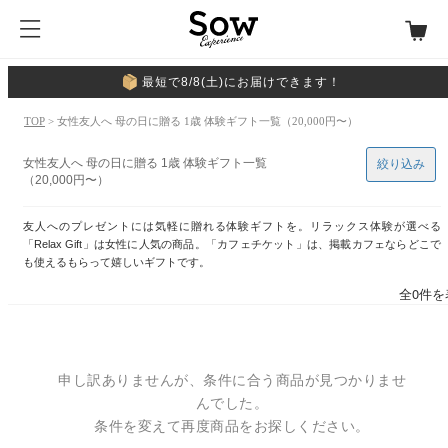
最短で8/8(土)にお届けできます！
TOP
> 女性友人へ 母の日に贈る 1歳 体験ギフト一覧（20,000円〜）
女性友人へ 母の日に贈る 1歳 体験ギフト一覧
絞り込み
（20,000円〜）
友人へのプレゼントには気軽に贈れる体験ギフトを。リラックス体験が選べる
「Relax Gift」は女性に人気の商品。「カフェチケット」は、掲載カフェならどこで
も使えるもらって嬉しいギフトです。
全0件を
申し訳ありませんが、条件に合う商品が見つかりませ
んでした。
条件を変えて再度商品をお探しください。