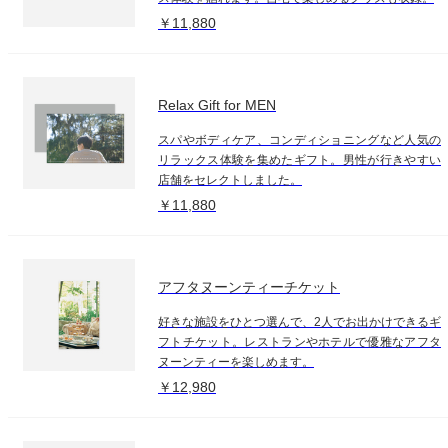
￥11,880
Relax Gift for MEN
スパやボディケア、コンディショニングなど人気の
リラックス体験を集めたギフト。男性が行きやすい
店舗をセレクトしました。
￥11,880
アフタヌーンティーチケット
好きな施設をひとつ選んで、2人でお出かけできるギ
フトチケット。レストランやホテルで優雅なアフタ
ヌーンティーを楽しめます。
￥12,980