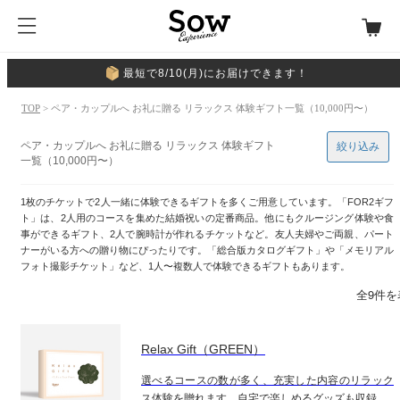
最短で8/10(月)にお届けできます！
TOP
> ペア・カップルへ お礼に贈る リラックス 体験ギフト一覧（10,000円〜）
ペア・カップルへ お礼に贈る リラックス 体験ギフト
絞り込み
一覧（10,000円〜）
1枚のチケットで2人一緒に体験できるギフトを多くご用意しています。「FOR2ギフ
ト」は、2人用のコースを集めた結婚祝いの定番商品。他にもクルージング体験や食
事ができるギフト、2人で腕時計が作れるチケットなど。友人夫婦やご両親、パート
ナーがいる方への贈り物にぴったりです。「総合版カタログギフト」や「メモリアル
フォト撮影チケット」など、1人〜複数人で体験できるギフトもあります。
全9件を
Relax Gift（GREEN）
選べるコースの数が多く、充実した内容のリラック
ス体験を贈れます。自宅で楽しめるグッズも収録。