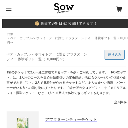
最短で8/9(日)にお届けできます！
TOP
> ペア・カップルへ ホワイトデーに贈る アフタヌーンティー 体験ギフト一覧（10,00
円〜）
ペア・カップルへ ホワイトデーに贈る アフタヌーン
絞り込み
ティー 体験ギフト一覧（10,000円〜）
1枚のチケットで2人一緒に体験できるギフトを多くご用意しています。「FOR2ギフ
ト」は、2人用のコースを集めた結婚祝いの定番商品。他にもクルージング体験や食
事ができるギフト、2人で腕時計が作れるチケットなど。友人夫婦やご両親、パート
ナーがいる方への贈り物にぴったりです。「総合版カタログギフト」や「メモリアル
フォト撮影チケット」など、1人〜複数人で体験できるギフトもあります。
全4件を
アフタヌーンティーチケット