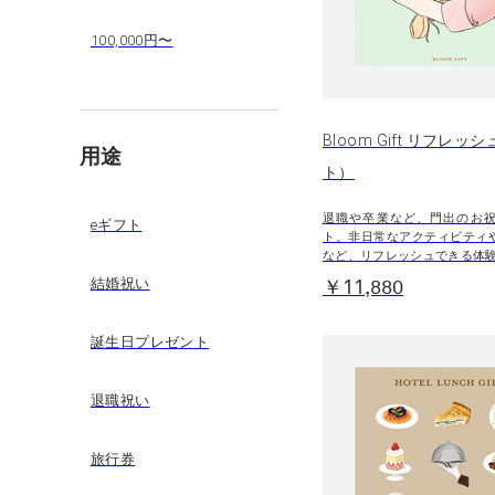
100,000円〜
Bloom Gift リフレッ
用途
ト）
退職や卒業など、門出のお
eギフト
ト。非日常なアクティビティ
など、リフレッシュできる体
結婚祝い
￥11,880
誕生日プレゼント
退職祝い
旅行券