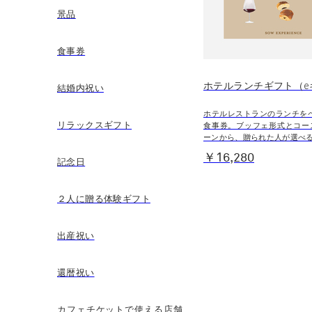
景品
食事券
ホテルランチギフト（e
結婚内祝い
ホテルレストランのランチを
リラックスギフト
食事券。ブッフェ形式とコー
ーンから、贈られた人が選べ
￥16,280
記念日
２人に贈る体験ギフト
出産祝い
還暦祝い
カフェチケットで使える店舗