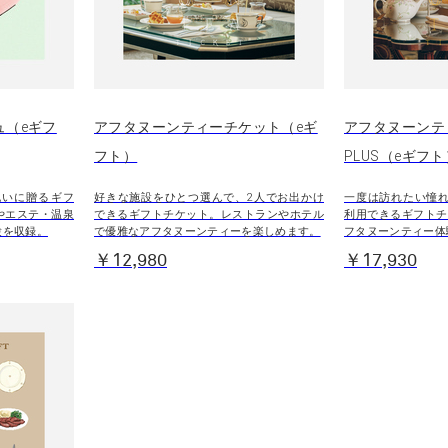
シュ（eギフ
アフタヌーンティーチケット（eギ
アフタヌーンテ
フト）
PLUS（eギフト
祝いに贈るギフ
好きな施設をひとつ選んで、2人でお出かけ
一度は訪れたい憧れ
やエステ・温泉
できるギフトチケット。レストランやホテル
利用できるギフトチ
験を収録。
で優雅なアフタヌーンティーを楽しめます。
フタヌーンティー体
￥12,980
￥17,930