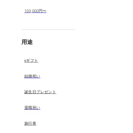
100,000円〜
用途
eギフト
結婚祝い
誕生日プレゼント
退職祝い
旅行券