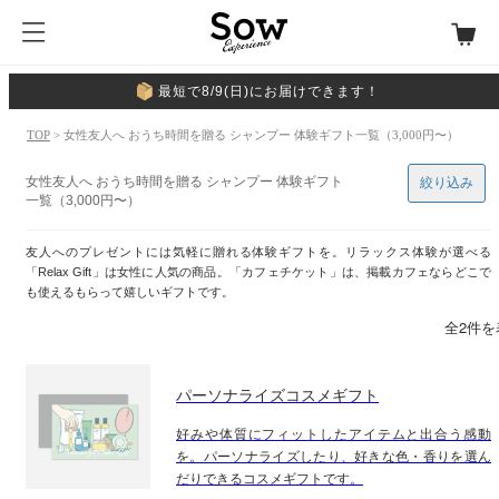
最短で8/9(日)にお届けできます！
TOP
> 女性友人へ おうち時間を贈る シャンプー 体験ギフト一覧（3,000円〜）
女性友人へ おうち時間を贈る シャンプー 体験ギフト
絞り込み
一覧（3,000円〜）
友人へのプレゼントには気軽に贈れる体験ギフトを。リラックス体験が選べる
「Relax Gift」は女性に人気の商品。「カフェチケット」は、掲載カフェならどこで
も使えるもらって嬉しいギフトです。
全2件を
パーソナライズコスメギフト
好みや体質にフィットしたアイテムと出合う感動
を。パーソナライズしたり、好きな色・香りを選ん
だりできるコスメギフトです。