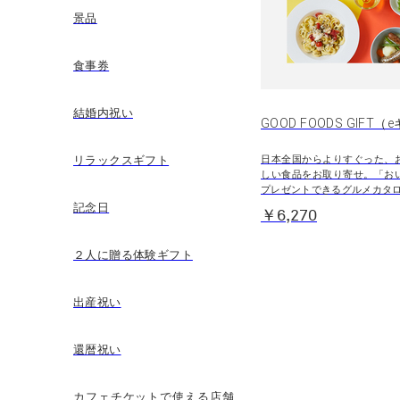
景品
食事券
結婚内祝い
GOOD FOODS GIFT
リラックスギフト
日本全国からよりすぐった、
しい食品をお取り寄せ。「お
プレゼントできるグルメカタ
記念日
￥6,270
２人に贈る体験ギフト
出産祝い
還暦祝い
カフェチケットで使える店舗