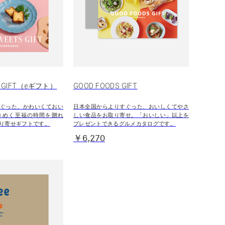
S GIFT（eギフト）
GOOD FOODS GIFT
ぐった、かわいくておい
日本全国からよりすぐった、おいしくてやさ
きめく至福の時間を贈れ
しい食品をお取り寄せ。「おいしい」以上を
り寄せギフトです。
プレゼントできるグルメカタログです。
￥6,270