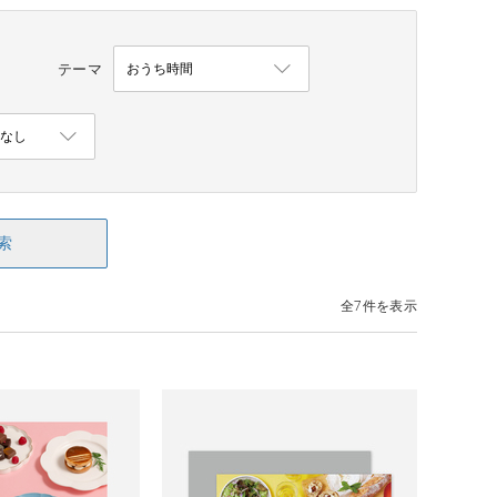
テーマ
索
全7件を表示