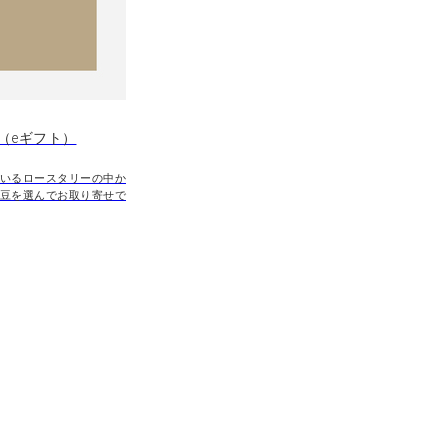
（eギフト）
いるロースタリーの中か
豆を選んでお取り寄せで