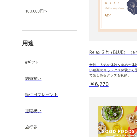
100,000円〜
用途
Relax Gift（BLUE）
eギフト
女性に人気の体験を集めた体
い種類のリラックス体験から
で楽しめるグッズも収録。
結婚祝い
￥6,270
誕生日プレゼント
退職祝い
旅行券