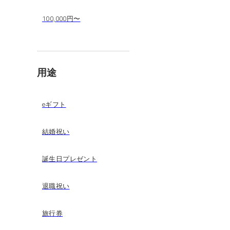
100,000円〜
用途
eギフト
結婚祝い
誕生日プレゼント
退職祝い
旅行券