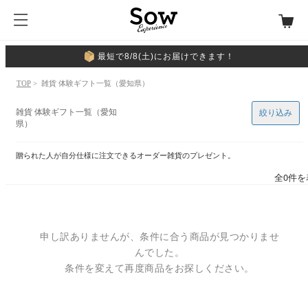
最短で8/8(土)にお届けできます！
TOP
> 雑貨 体験ギフト一覧（愛知県）
雑貨 体験ギフト一覧（愛知
絞り込み
県）
贈られた人が自分仕様に注文できるオーダー雑貨のプレゼント。
全0件を
申し訳ありませんが、条件に合う商品が見つかりませ
んでした。
条件を変えて再度商品をお探しください。