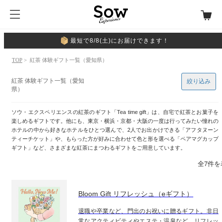
最短で8/8(土)にお届けできます！
TOP
> 紅茶 体験ギフト一覧（愛知県）
紅茶 体験ギフト一覧（愛知
絞り込み
県）
ソウ・エクスペリエンスの紅茶のギフト「Tea time gift」は、自宅で紅茶とお菓子を
楽しめるギフトです。他にも、東京・横浜・京都・大阪の一度は行ってみたい憧れの
ホテルの中から好きなホテルをひとつ選んで、2人でお出かけできる「アフタヌーン
ティーチケット」や、もらった方が好みに合わせて色と形を選べる「ペアマグカップ
ギフト」など、さまざまな紅茶にまつわるギフトをご用意しています。
全7件を
Bloom Gift リフレッシュ（eギフト）
退職や卒業など、門出のお祝いに贈るギフト。非日
常なアクティビティやエステ・温泉など、リフレッ