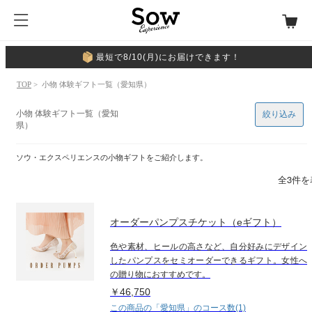
最短で8/10(月)にお届けできます！
TOP
> 小物 体験ギフト一覧（愛知県）
小物 体験ギフト一覧（愛知
絞り込み
県）
ソウ・エクスペリエンスの小物ギフトをご紹介します。
全3件を
オーダーパンプスチケット（eギフト）
色や素材、ヒールの高さなど、自分好みにデザイン
したパンプスをセミオーダーできるギフト。女性へ
の贈り物におすすめです。
￥46,750
この商品の「愛知県」のコース数(1)