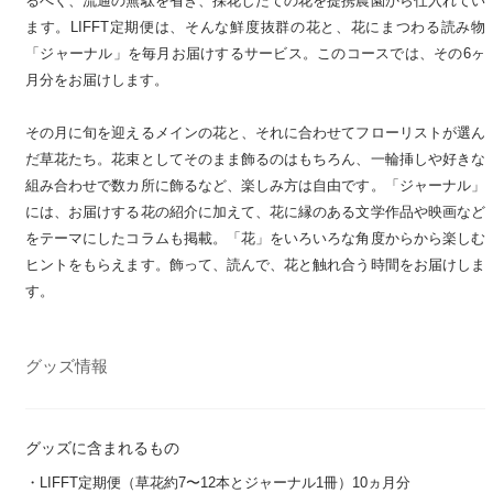
るべく、流通の無駄を省き、採花したての花を提携農園から仕入れてい
ます。LIFFT定期便は、そんな鮮度抜群の花と、花にまつわる読み物
「ジャーナル」を毎月お届けするサービス。このコースでは、その6ヶ
月分をお届けします。
その月に旬を迎えるメインの花と、それに合わせてフローリストが選ん
だ草花たち。花束としてそのまま飾るのはもちろん、一輪挿しや好きな
組み合わせで数カ所に飾るなど、楽しみ方は自由です。「ジャーナル」
には、お届けする花の紹介に加えて、花に縁のある文学作品や映画など
をテーマにしたコラムも掲載。「花」をいろいろな角度からから楽しむ
ヒントをもらえます。飾って、読んで、花と触れ合う時間をお届けしま
す。
グッズ情報
グッズに含まれるもの
・LIFFT定期便（草花約7〜12本とジャーナル1冊）10ヵ月分