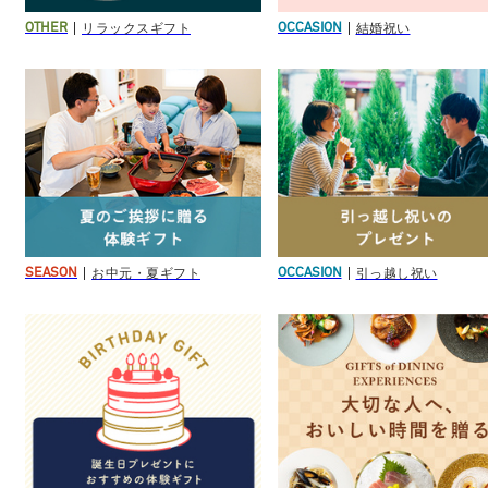
リラックスギフト
結婚祝い
OTHER
OCCASION
お中元・夏ギフト
引っ越し祝い
SEASON
OCCASION