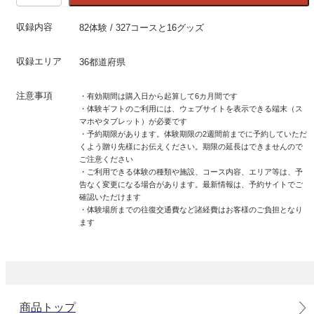
収録内容
82体験 / 327コースと16グッズ
収録エリア
36都道府県
注意事項
・有効期間は購入日から起算して6カ月間です
・体験ギフトのご利用には、ウェブサイトを表示できる端末（ス
マホやタブレット）が必要です
・予約期限があります。体験期限の2週間前までに予約していただ
くよう贈り先様にお伝えください。期限の延長はできませんので
ご注意ください
・ご利用できる体験の種類や施設、コース内容、エリア等は、予
告なく変更になる場合があります。最新情報は、予約サイトでご
確認いただけます
・体験場所までの往復交通費など諸経費はお客様のご負担となり
ます
商品トップ