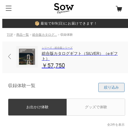
最短で8/9(日)にお届けできます！
TOP
>
商品一覧
>
総合版カタログ...
> 収録体験
シリーズ：総合版シリーズ
総合版カタログギフト（SILVER）（eギフ
ト）
￥57,750
収録体験一覧
絞り込み
お出かけ体験
グッズで体験
全2件を表示