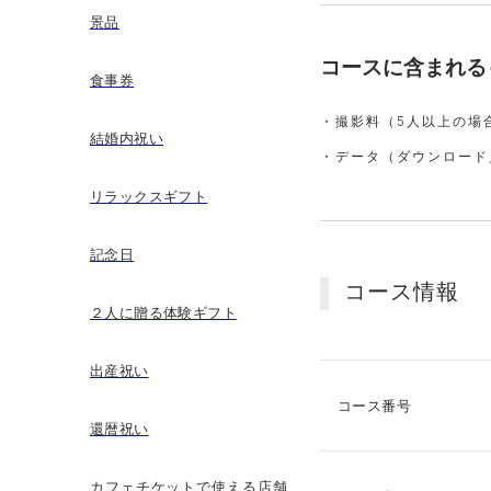
景品
コースに含まれる
食事券
・撮影料（5人以上の場
結婚内祝い
・データ（ダウンロード
リラックスギフト
記念日
コース情報
２人に贈る体験ギフト
出産祝い
コース番号
還暦祝い
カフェチケットで使える店舗