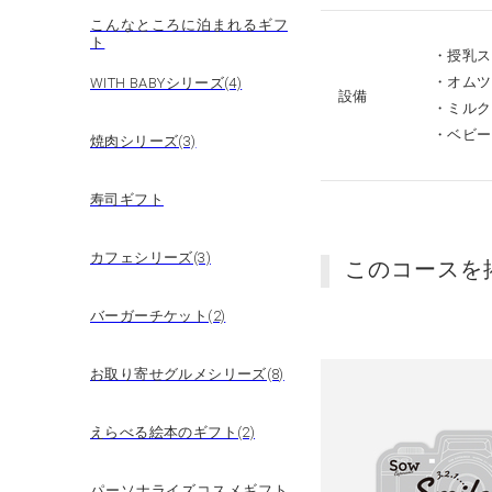
こんなところに泊まれるギフ
ト
・授乳ス
・オムツ
WITH BABYシリーズ(4)
設備
・ミルク
・ベビー
焼肉シリーズ(3)
寿司ギフト
カフェシリーズ(3)
このコースを
バーガーチケット(2)
お取り寄せグルメシリーズ(8)
えらべる絵本のギフト(2)
パーソナライズコスメギフト