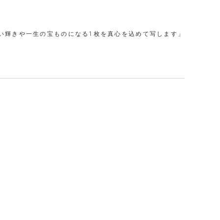
い輝きや一生の宝ものになる1枚を真心を込めて写します」