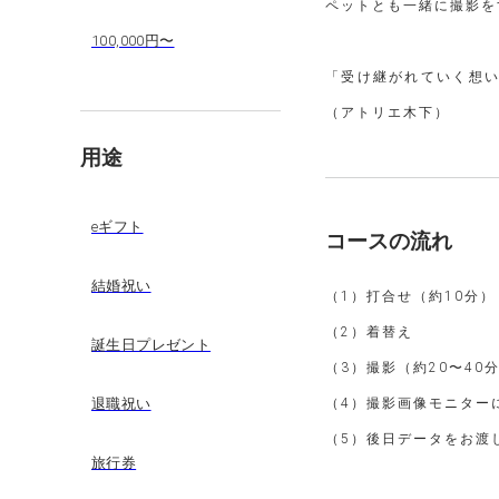
ペットとも一緒に撮影を
100,000円〜
「受け継がれていく想
（アトリエ木下）
用途
eギフト
コースの流れ
結婚祝い
（1）打合せ（約10分）
（2）着替え
誕生日プレゼント
（3）撮影（約20〜40
退職祝い
（4）撮影画像モニター
（5）後日データをお渡
旅行券