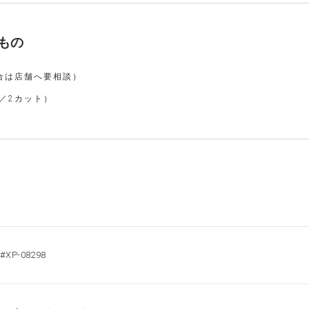
もの
合は店舗へ要相談）
／2カット）
#XP-08298