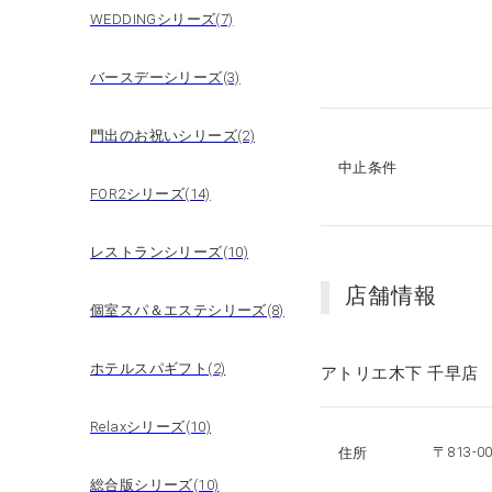
WEDDINGシリーズ(7)
バースデーシリーズ(3)
門出のお祝いシリーズ(2)
中止条件
FOR2シリーズ(14)
レストランシリーズ(10)
店舗情報
個室スパ＆エステシリーズ(8)
ホテルスパギフト(2)
アトリエ木下 千早店
Relaxシリーズ(10)
〒813-
住所
総合版シリーズ(10)