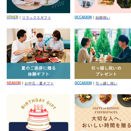
リラックスギフト
結婚祝い
OTHER
OCCASION
お中元・夏ギフト
引っ越し祝い
SEASON
OCCASION