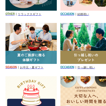
リラックスギフト
結婚祝い
OTHER
OCCASION
お中元・夏ギフト
引っ越し祝い
SEASON
OCCASION