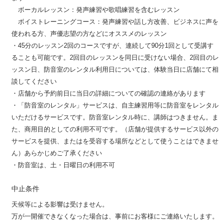
ボーカルレッスン：発声練習や歌唱練習を含むレッスン
ボイストレーニングコース：発声練習や話し方改善、ビジネスに声を
使われる方、声優志望の方などにオススメのレッスン
・45分のレッスン2回のコースですが、連続して90分1回として受講す
ることも可能です。2回目のレッスンを同日に受けない場合、2回目のレ
ッスン日、防音室のレンタル利用日については、体験当日に店舗にて相
談してください
・店舗から予約前日に当日の詳細についての確認の連絡があります
・「防音室のレンタル」サービスは、自主練習用等に防音室をレンタル
いただけるサービスです。防音室レンタル時に、講師はつきません。ま
た、商用目的としての利用不可です。（店舗が提供するサービス以外の
サービスを提供、またはを受容する場所などとして使うことはできませ
ん）あらかじめご了承ください
・防音室は、土・日曜日の利用不可
中止条件
天候等による影響は受けません。
万が一開催できなくなった場合は、事前にお客様にご連絡いたします。