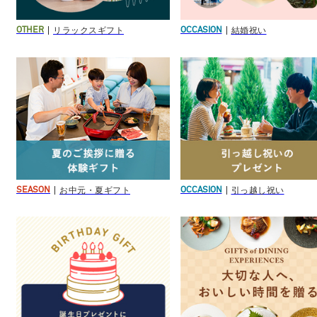
リラックスギフト
結婚祝い
OTHER
OCCASION
お中元・夏ギフト
引っ越し祝い
SEASON
OCCASION