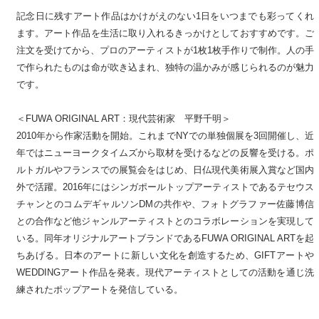
記念日に残すアート作品はかけがえのない1日をいつまでも彩ってくれ
ます。アート作品を生活に取り入れるきっかけとしておすすめです。ご
注文を受けてから、プロのアーティストが1枚1枚手作りで制作。人の手
で作られたものは命が吹き込まれ、独特の温かみが感じられるのが魅力
です。
＜FUWA ORIGINAL ART：現代芸術家 平野千明＞
2010年から作家活動を開始。これまでNYでの単独個展を3回開催し、近
年ではニューヨークタイムズから取材を受けるなどの反響を受ける。ポ
ルトガルやフランスでの展覧会をはじめ、日仏現代美術展入賞など国内
外で活躍。2016年にはシンガポールトップアーティストであるテセウス
チャンとのコムデギャルソンDMの共作や、フォトグラファー佐藤博信
との合作など他ジャンルアーティストとのコラボレーションを実現して
いる。同年オリジナルアートブランドであるFUWA ORIGINAL ARTを起
ちあげる。日本のアートに新しい文化を創造するため、GIFTアートや
WEDDINGアート作品を発表。現代アーティストとしての活動を通じ洗
練されたポップアートを発信している。