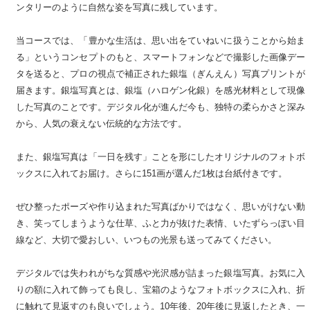
ンタリーのように自然な姿を写真に残しています。
当コースでは、「豊かな生活は、思い出をていねいに扱うことから始ま
る」というコンセプトのもと、スマートフォンなどで撮影した画像デー
タを送ると、プロの視点で補正された銀塩（ぎんえん）写真プリントが
届きます。銀塩写真とは、銀塩（ハロゲン化銀）を感光材料として現像
した写真のことです。デジタル化が進んだ今も、独特の柔らかさと深み
から、人気の衰えない伝統的な方法です。
また、銀塩写真は「一日を残す」ことを形にしたオリジナルのフォトボ
ックスに入れてお届け。さらに151画が選んだ1枚は台紙付きです。
ぜひ整ったポーズや作り込まれた写真ばかりではなく、思いがけない動
き、笑ってしまうような仕草、ふと力が抜けた表情、いたずらっぽい目
線など、大切で愛おしい、いつもの光景も送ってみてください。
デジタルでは失われがちな質感や光沢感が詰まった銀塩写真。お気に入
りの額に入れて飾っても良し、宝箱のようなフォトボックスに入れ、折
に触れて見返すのも良いでしょう。10年後、20年後に見返したとき、一