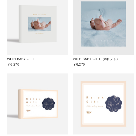
WITH BABY GIFT
WITH BABY GIFT（eギフト）
￥6,270
￥6,270