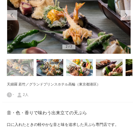
2
/
7
天婦羅 若竹／グランドプリンスホテル高輪（東京都港区）
-
2人
音・色・香りで味わう出来立ての天ぷら
口に入れたときの軽やかな音と味を追求した天ぷら専門店です。