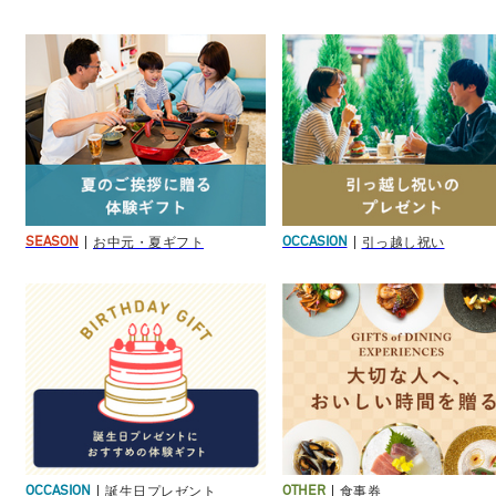
お中元・夏ギフト
引っ越し祝い
SEASON
OCCASION
誕生日プレゼント
食事券
OCCASION
OTHER