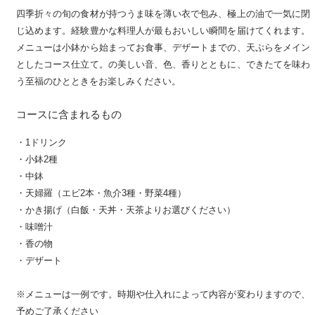
四季折々の旬の食材が持つうま味を薄い衣で包み、極上の油で一気に閉
じ込めます。経験豊かな料理人が最もおいしい瞬間を届けてくれます。
メニューは小鉢から始まってお食事、デザートまでの、天ぷらをメイン
としたコース仕立て。の美しい音、色、香りとともに、できたてを味わ
う至福のひとときをお楽しみください。
コースに含まれるもの
・1ドリンク
・小鉢2種
・中鉢
・天婦羅（エビ2本・魚介3種・野菜4種）
・かき揚げ（白飯・天丼・天茶よりお選びください）
・味噌汁
・香の物
・デザート
※メニューは一例です。時期や仕入れによって内容が変わりますので、
予めご了承ください