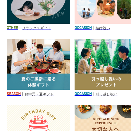
リラックスギフト
結婚祝い
OTHER
OCCASION
お中元・夏ギフト
引っ越し祝い
SEASON
OCCASION