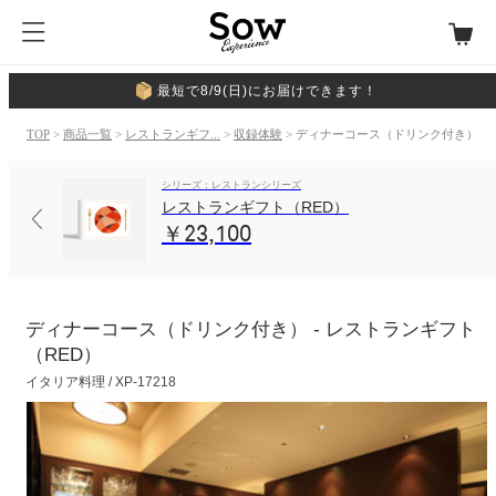
最短で8/9(日)にお届けできます！
TOP
>
商品一覧
>
レストランギフ...
>
収録体験
> ディナーコース（ドリンク付き）
シリーズ：レストランシリーズ
レストランギフト（RED）
￥23,100
ディナーコース（ドリンク付き） - レストランギフト
（RED）
イタリア料理 / XP-17218