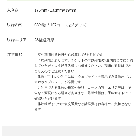
大きさ
175mm×133mm×19mm
収録内容
63体験 / 157コースと3グッズ
収録エリア
28都道府県
注意事項
・有効期間は発送日から起算して6カ月間です
・予約期限があります。チケットの有効期限の2週間前までに予約
していただくよう贈り先様にお伝えください。期限の延長はでき
ませんのでご注意ください
・体験ギフトのご利用には、ウェブサイトを表示できる端末（ス
マホやタブレット）が必要です
・ご利用できる体験の種類や施設、コース内容、エリア等は、予
告なく変更になる場合があります。最新情報は、予約サイトでご
確認いただけます
・体験場所までの往復交通費など諸経費はお客様のご負担となり
ます