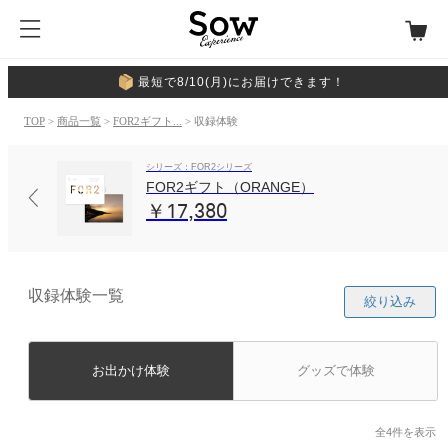
最短で8/10(月)にお届けできます！
TOP
>
商品一覧
>
FOR2ギフト...
> 収録体験
シリーズ：FOR2シリーズ
FOR2ギフト（ORANGE）
￥17,380
収録体験一覧
絞り込み
お出かけ体験
グッズで体験
全4件を表示