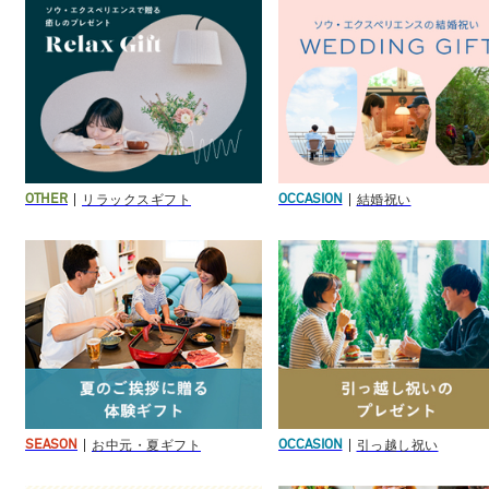
リラックスギフト
結婚祝い
OTHER
OCCASION
お中元・夏ギフト
引っ越し祝い
SEASON
OCCASION