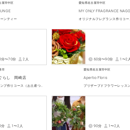
古屋市中区
愛知県名古屋市中区
OUNGE
MY ONLY FRAGRANCE NAG
ヌーンティー
オリジナルフレグランス作りコー
0分〜70分
2人
60分〜90分
1〜2
崎市
愛知県名古屋市中区
ぐらし 岡崎店
Apertio Floris
オイルランプ作りコース（お土産つき）
0分
1〜2人
90分
1〜2人