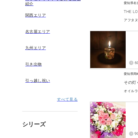
愛知県名
紹介
THE L
関西エリア
アフタ
名古屋エリア
九州エリア
6
引き出物
愛知県岡
引っ越し祝い
その灯
すべて見る
シリーズ
9