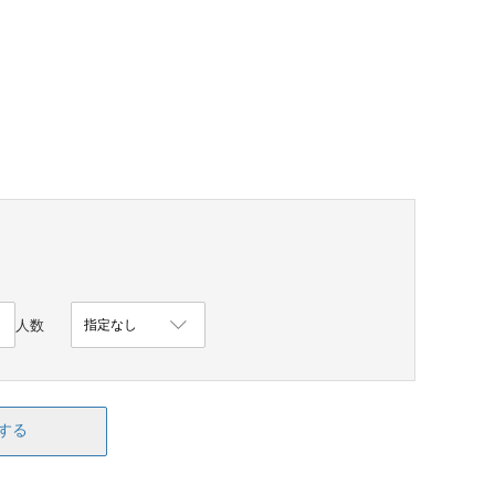
人数
する