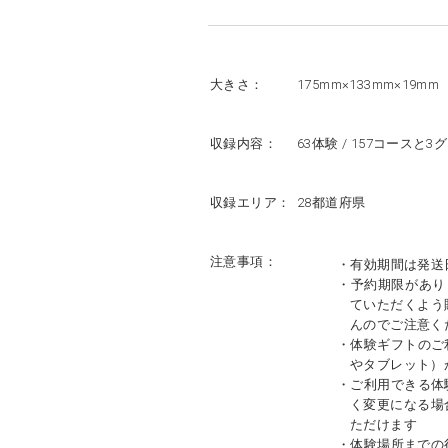
大きさ：
175mm×133mm×19mm
収録内容：
63体験 / 157コースと3
収録エリア：
28都道府県
注意事項：
・有効期間は発送
・予約期限があり
ていただくよう
んのでご注意く
・体験ギフトのご
やタブレット）
・ご利用できる体
く変更になる場
ただけます
・体験場所までの