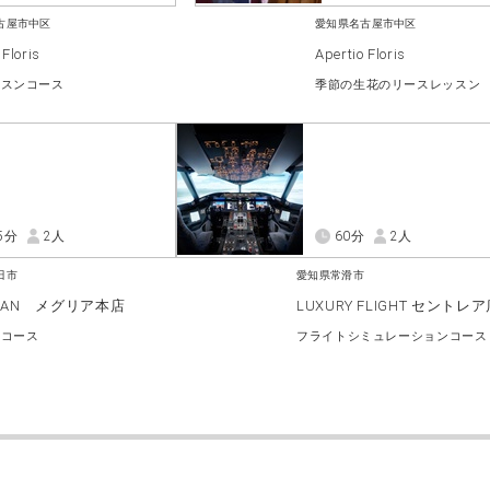
古屋市中区
愛知県名古屋市中区
 Floris
Apertio Floris
ッスンコース
季節の生花のリースレッスン
5分
2人
60分
2人
田市
愛知県常滑市
EiKAN メグリア本店
LUXURY FLIGHT セントレ
身コース
フライトシミュレーションコース