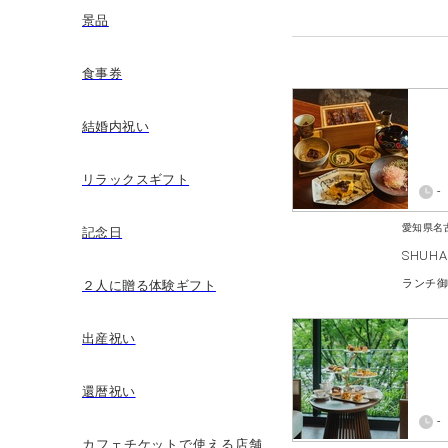
景品
食事券
結婚内祝い
リラックスギフト
-
愛知県名
記念日
SHUHA
ランチ
２人に贈る体験ギフト
出産祝い
還暦祝い
-
カフェチケットで使える店舗