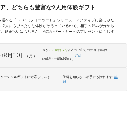
ア、どちらも豊富な2人用体験ギフト
選べる「FOR2（フォーツー）」シリーズ。アクティブに楽しみた
い2人にもぴったりな体験がそろっているので、相手の好みが分から
す。結婚祝いはもちろん、両親やパートナーへのプレゼントにもおす
今から
21時間17分
以内のご注文で最短
にお届け
8月10日
届け
（月）
詳細
(※離島・一部地域除く)
は
ソーシャルギフト
に対応していま
住所を知らない相手にも贈れます
詳
細