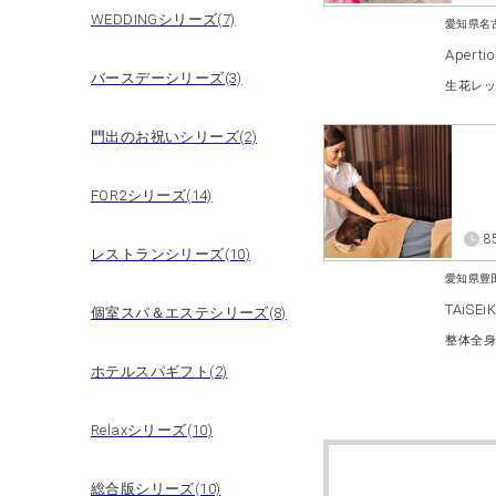
WEDDINGシリーズ(7)
愛知県名
Apertio
バースデーシリーズ(3)
生花レ
門出のお祝いシリーズ(2)
FOR2シリーズ(14)
8
レストランシリーズ(10)
愛知県豊
TAiS
個室スパ＆エステシリーズ(8)
整体全
ホテルスパギフト(2)
Relaxシリーズ(10)
総合版シリーズ(10)