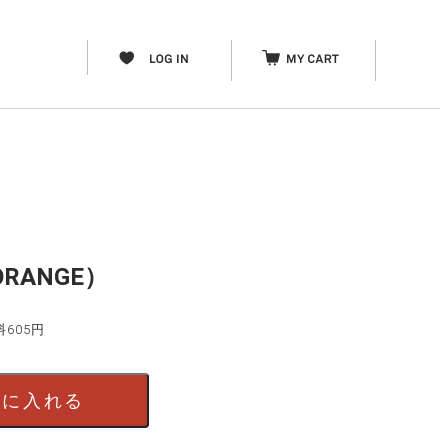
RANGE）
料605円
）
トに入れる