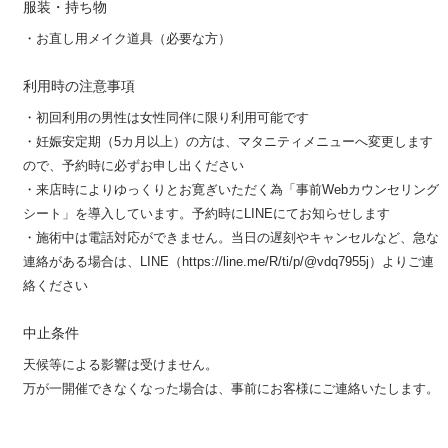
服装・持ち物
・お直し用メイク道具（必要な方）
利用時の注意事項
・初回利用の男性は女性同伴に限り利用可能です
・妊娠安定期（5カ月以上）の方は、マタニティメニューへ変更します
ので、予約時に必ずお申し出ください
・来店時によりゆっくりとお寛ぎいただく為「事前Webカウンセリング
シート」を導入しています。予約時にLINEにてお知らせします
・施術中は電話対応ができません。当日の遅刻やキャンセルなど、急な
連絡がある場合は、LINE（https://line.me/R/ti/p/@vdq7955j）よりご連
絡ください
中止条件
天候等による影響は受けません。
万が一開催できなくなった場合は、事前にお客様にご連絡いたします。