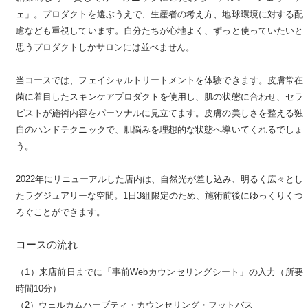
ェ」。プロダクトを選ぶうえで、生産者の考え方、地球環境に対する配
慮なども重視しています。自分たちが心地よく、ずっと使っていたいと
思うプロダクトしかサロンには並べません。
当コースでは、フェイシャルトリートメントを体験できます。皮膚常在
菌に着目したスキンケアプロダクトを使用し、肌の状態に合わせ、セラ
ピストが施術内容をパーソナルに見立てます。皮膚の美しさを整える独
自のハンドテクニックで、肌悩みを理想的な状態へ導いてくれるでしょ
う。
2022年にリニューアルした店内は、自然光が差し込み、明るく広々とし
たラグジュアリーな空間。1日3組限定のため、施術前後にゆっくりくつ
ろぐことができます。
コースの流れ
（1）来店前日までに「事前Webカウンセリングシート」の入力（所要
時間10分）
（2）ウェルカムハーブティ・カウンセリング・フットバス