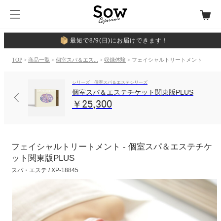
最短で8/9(日)にお届けできます！
TOP
>
商品一覧
>
個室スパ＆エス...
>
収録体験
> フェイシャルトリートメント
シリーズ：個室スパ＆エステシリーズ
個室スパ＆エステチケット関東版PLUS
￥25,300
フェイシャルトリートメント - 個室スパ＆エステチケ
ット関東版PLUS
スパ・エステ / XP-18845