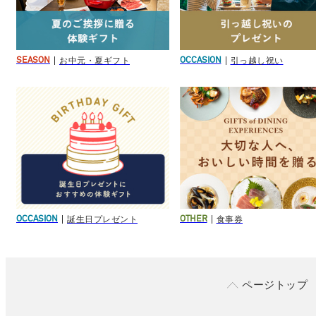
お中元・夏ギフト
引っ越し祝い
SEASON
OCCASION
誕生日プレゼント
食事券
OCCASION
OTHER
ページトップ