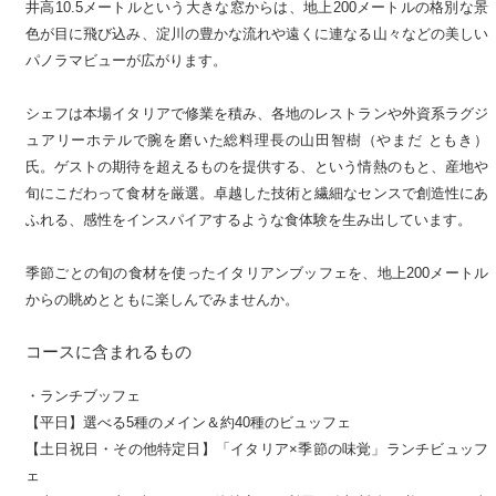
井高10.5メートルという大きな窓からは、地上200メートルの格別な景
色が目に飛び込み、淀川の豊かな流れや遠くに連なる山々などの美しい
パノラマビューが広がります。
シェフは本場イタリアで修業を積み、各地のレストランや外資系ラグジ
ュアリーホテルで腕を磨いた総料理長の山田智樹（やまだ ともき）
氏。ゲストの期待を超えるものを提供する、という情熱のもと、産地や
旬にこだわって食材を厳選。卓越した技術と繊細なセンスで創造性にあ
ふれる、感性をインスパイアするような食体験を生み出しています。
季節ごとの旬の食材を使ったイタリアンブッフェを、地上200メートル
からの眺めとともに楽しんでみませんか。
コースに含まれるもの
・ランチブッフェ
【平日】選べる5種のメイン＆約40種のビュッフェ
【土日祝日・その他特定日】「イタリア×季節の味覚」ランチビュッフ
ェ