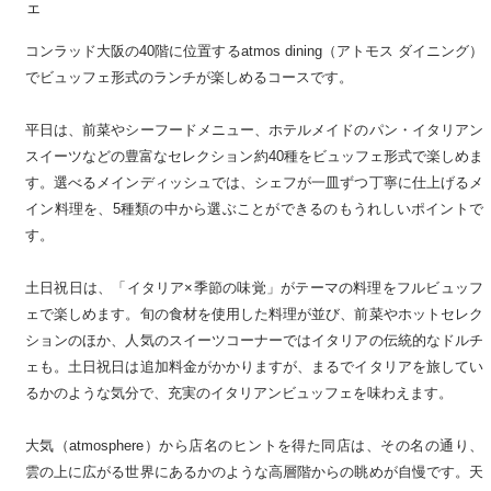
ェ
コンラッド大阪の40階に位置するatmos dining（アトモス ダイニング）
でビュッフェ形式のランチが楽しめるコースです。
平日は、前菜やシーフードメニュー、ホテルメイドのパン・イタリアン
スイーツなどの豊富なセレクション約40種をビュッフェ形式で楽しめま
す。選べるメインディッシュでは、シェフが一皿ずつ丁寧に仕上げるメ
イン料理を、5種類の中から選ぶことができるのもうれしいポイントで
す。
土日祝日は、「イタリア×季節の味覚」がテーマの料理をフルビュッフ
ェで楽しめます。旬の食材を使用した料理が並び、前菜やホットセレク
ションのほか、人気のスイーツコーナーではイタリアの伝統的なドルチ
ェも。土日祝日は追加料金がかかりますが、まるでイタリアを旅してい
るかのような気分で、充実のイタリアンビュッフェを味わえます。
大気（atmosphere）から店名のヒントを得た同店は、その名の通り、
雲の上に広がる世界にあるかのような高層階からの眺めが自慢です。天