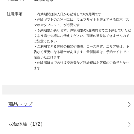
注意事項
・有効期間は購入日から起算して6カ月間です
・体験ギフトのご利用には、ウェブサイトを表示できる端末（ス
マホやタブレット）が必要です
・予約期限があります。体験期限の2週間前までに予約していただ
くよう贈り先様にお伝えください。期限の延長はできませんので
ご注意ください
・ご利用できる体験の種類や施設、コース内容、エリア等は、予
告なく変更になる場合があります。最新情報は、予約サイトでご
確認いただけます
・体験場所までの往復交通費など諸経費はお客様のご負担となり
ます
商品トップ
収録体験（172）