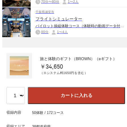
70分〜80分
1〜2人
千葉県浦安市
フライトシミュレーター
パイロット操縦体験コース（体験時の動画データ付き）
80分
1〜4人
旅と体験のギフト（BROWN）（eギフト）
￥34,650
（※システム料1650円を含む）
カートに入れる
収録内容
50体験 / 172コース
収録エリア
38都道府県