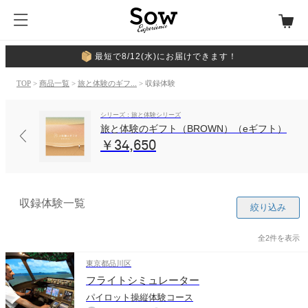
最短で8/12(水)にお届けできます！
TOP
>
商品一覧
>
旅と体験のギフ...
> 収録体験
シリーズ：旅と体験シリーズ
旅と体験のギフト（BROWN）（eギフト）
￥34,650
収録体験一覧
絞り込み
全2件を表示
東京都品川区
フライトシミュレーター
パイロット操縦体験コース