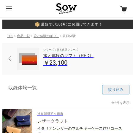
最短で8/10(月)にお届けできます！
TOP
>
商品一覧
>
旅と体験のギフ...
> 収録体験
シリーズ：旅と体験シリーズ
旅と体験のギフト（RED）
￥23,100
収録体験一覧
絞り込み
全4件を表示
神奈川県茅ヶ崎市
レザークラフト
イタリアンレザーのマルチキーケース作りコース