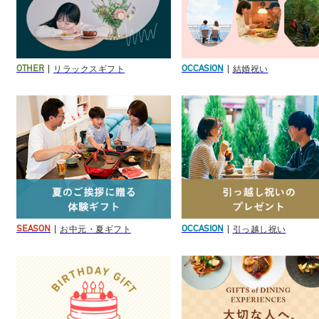
リラックスギフト
結婚祝い
OTHER
OCCASION
お中元・夏ギフト
引っ越し祝い
SEASON
OCCASION