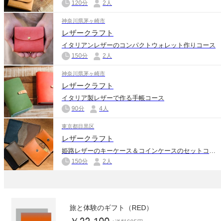
120分
2人
神奈川県茅ヶ崎市
レザークラフト
イタリアンレザーのコンパクトウォレット作りコース
150分
2人
神奈川県茅ヶ崎市
レザークラフト
イタリア製レザーで作る手帳コース
90分
4人
東京都目黒区
レザークラフト
姫路レザーのキーケース＆コインケースのセットコース
150分
2人
旅と体験のギフト（RED）