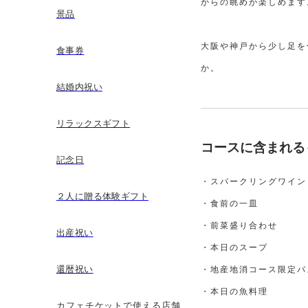
からの眺めが楽しめます
景品
大阪や神戸から少し足を
食事券
か。
結婚内祝い
リラックスギフト
コースに含まれる
記念日
・スパークリングワイン 
２人に贈る体験ギフト
・食前の一皿
・前菜盛り合わせ
出産祝い
・本日のスープ
還暦祝い
・地産地消コース限定パ
・本
カフェチケットで使える店舗