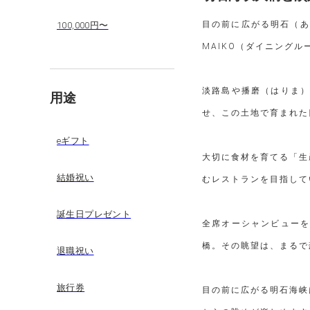
目の前に広がる明石（あか
100,000円〜
MAIKO（ダイニング
淡路島や播磨（はりま
用途
せ、この土地で育まれた
eギフト
大切に食材を育てる「生
結婚祝い
むレストランを目指して
誕生日プレゼント
全席オーシャンビュー
橋。その眺望は、まるで
退職祝い
旅行券
目の前に広がる明石海峡