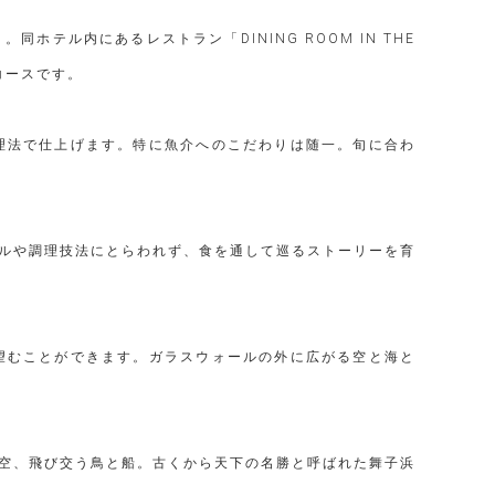
テル内にあるレストラン「DINING ROOM IN THE
コースです。
理法で仕上げます。特に魚介へのこだわりは随一。旬に合わ
ルや調理技法にとらわれず、食を通して巡るストーリーを育
望むことができます。ガラスウォールの外に広がる空と海と
空、飛び交う鳥と船。古くから天下の名勝と呼ばれた舞子浜