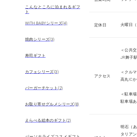
こんなところに泊まれるギフ
ト
WITH BABYシリーズ(4)
火曜日（
定休日
焼肉シリーズ(3)
＜公共交
寿司ギフト
JR舞子
カフェシリーズ(3)
＜クルマ
アクセス
高丸ICか
バーガーチケット(2)
＜駐車場
駐車場あ
お取り寄せグルメシリーズ(8)
えらべる絵本のギフト(2)
明石（
タリアン
パーソナライズコスメギフト