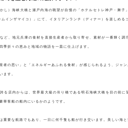
し）海峡大橋と瀬戸内海の眺望が自慢の「ホテルセトレ神戸・舞子」。同ホ
ルームインザマイコ）」にて、イタリアンランチ（ディナー）を楽しめる
）など、地元兵庫の食材を直接生産者から取り寄せ、素材が一番輝く調
四季折々の恵みと地域の物語を一皿に仕上げます。
産者の思い」と「エネルギーあふれる食材」が感じられるよう、ジャン
います。
を誇る店内からは、世界最大級の吊り橋である明石海峡大橋を目の前に
豪華客船の船内にいるかのようです。
は重要な航路でもあり、一日に何千隻も船が行き交います。美しい海と