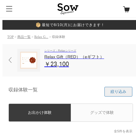
最短で8/10(月)にお届けできます！
TOP
>
商品一覧
>
Relax G...
> 収録体験
シリーズ：Relaxシリーズ
Relax Gift（RED）（eギフト）
￥23,100
収録体験一覧
絞り込み
お出かけ体験
グッズで体験
全5件を表示