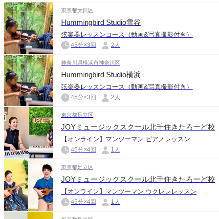
東京都大田区
Hummingbird Studio雪谷
弦楽器レッスンコース（動画&写真撮影付き）
45分×3回
2人
神奈川県横浜市神奈川区
Hummingbird Studio横浜
弦楽器レッスンコース（動画&写真撮影付き）
45分×3回
2人
東京都足立区
JOYミュージックスクール北千住きたろーど校
【オンライン】マンツーマン ピアノレッスン
45分×4回
1人
東京都足立区
JOYミュージックスクール北千住きたろーど校
【オンライン】マンツーマン ウクレレレッスン
45分×4回
1人