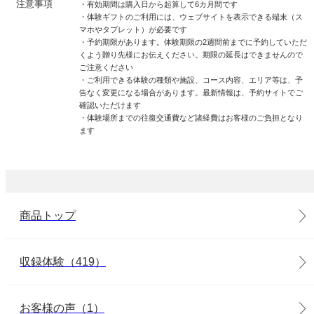
注意事項
・有効期間は購入日から起算して6カ月間です
・体験ギフトのご利用には、ウェブサイトを表示できる端末（ス
マホやタブレット）が必要です
・予約期限があります。体験期限の2週間前までに予約していただ
くよう贈り先様にお伝えください。期限の延長はできませんので
ご注意ください
・ご利用できる体験の種類や施設、コース内容、エリア等は、予
告なく変更になる場合があります。最新情報は、予約サイトでご
確認いただけます
・体験場所までの往復交通費など諸経費はお客様のご負担となり
ます
商品トップ
収録体験（419）
お客様の声（1）