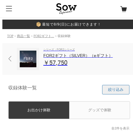
最短で8/9(日)にお届けできます！
TOP
>
商品一覧
>
FOR2ギフト...
> 収録体験
シリーズ：FOR2シリーズ
FOR2ギフト（SILVER）（eギフト）
￥57,750
収録体験一覧
絞り込み
お出かけ体験
グッズで体験
全2件を表示