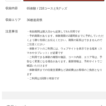
収録内容
65体験 / 218コースと9グッズ
収録エリア
36都道府県
注意事項
・有効期間は購入日から起算して6カ月間です
・予約期限があります。体験期限の2週間前までに予約していただ
くよう贈り先様にお伝えください。期限の延長はできませんので
ご注意ください
・体験ギフトのご利用には、ウェブサイトを表示できる端末（ス
マホやタブレット）が必要です
・ご利用できる体験の種類や施設、コース内容、エリア等は、予
告なく変更になる場合があります。最新情報は、予約サイトでご
確認いただけます
・体験場所までの往復交通費など諸経費はお客様のご負担となり
ます
・ご利用は1回限り有効です