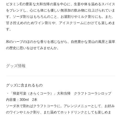
ビタミンEの豊富な大和当帰の葉を中心に、生姜や体を温めるスパイス
をブレンドし、心にも体にも優しい無添加の飲み物に仕上げられていま
す。ソーダ割りはもちろんのこと、お湯割りやミルク割りにも。また、
甘さ控えめのためワイン割りや、アイスクリームにかけても楽しめま
す。
和のハーブのほのかな香りを感じながら、自然豊かな里山の風景と薬草
の歴史に思いをはせてみませんか。
グッズ情報
グッズに含まれるもの
・「帰楽可楽（きらくコーラ）」大和当帰 クラフトコーラシロップ
内容量：300ml 2本
ソーダ水で割ればクラフトコーラに。アレンジメニューとして、お好み
のワインやミルク割り、また温めてホットドリンクとしても楽しめま