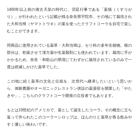
1400年以上前の推古天皇の時代に、宮廷行事である「薬猟（くすりが
り）」が行われたという記載が残る奈良県宇陀市。その地にて栽培され
た大和当帰（ヤマトトウキ）の葉を使ったクラフトコーラを自宅で楽し
むことができます。
同商品に使用されている薬草・大和当帰は、セリ科の多年生植物。根の
部分は、乾燥させて漢方薬や生薬製剤にも使われています。栽培に手が
かかるため、奈良・和歌山の県境にてわずかに栽培されているのみで一
度は絶滅しかけた薬草でした。
この地に続く薬草の文化と伝統を、次世代へ継承したいという思いか
ら、体験農園やオーガニックレストラン併設の薬湯宿を開業した「やた
きや」。こちらのクラフトコーラ開発の立役者でもあります。
もとは19世紀のアメリカで、薬として誕生したコーラ。その概念に立ち
返って作られたこのコーラーシロップは、ほんのりと薬草が香る飲みや
すく優しい味わいです。