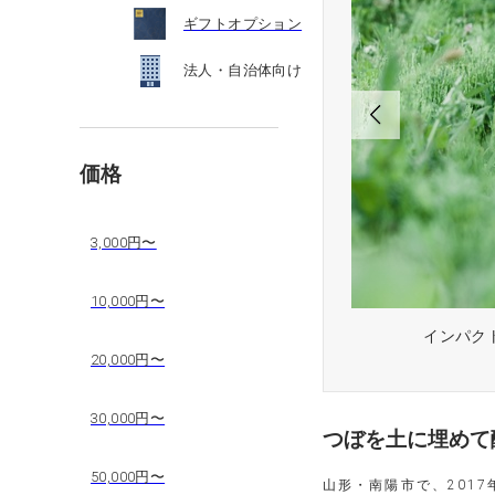
ギフトオプション
法人・自治体向け
価格
3,000円〜
10,000円〜
Bianco 2023」
インパクト
20,000円〜
30,000円〜
つぼを土に埋めて
50,000円〜
山形・南陽市で、2017