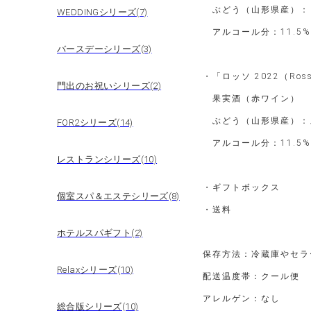
ぶどう（山形県産）： デ
WEDDINGシリーズ(7)
アルコール分：11.5%
バースデーシリーズ(3)
・「ロッソ 2022（Ros
門出のお祝いシリーズ(2)
果実酒（赤ワイン）
ぶどう（山形県産）：ス
FOR2シリーズ(14)
アルコール分：11.5%
レストランシリーズ(10)
・ギフトボックス
個室スパ＆エステシリーズ(8)
・送料
ホテルスパギフト(2)
保存方法：冷蔵庫やセラ
Relaxシリーズ(10)
配送温度帯：クール便
アレルゲン：なし
総合版シリーズ(10)