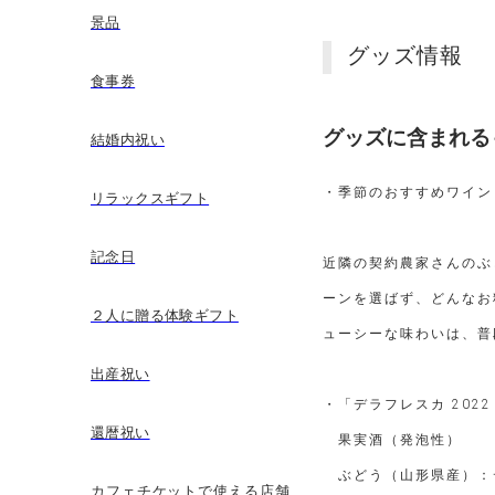
景品
グッズ情報
食事券
グッズに含まれる
結婚内祝い
・季節のおすすめワイン
リラックスギフト
記念日
近隣の契約農家さんのぶ
ーンを選ばず、どんなお
２人に贈る体験ギフト
ューシーな味わいは、普
出産祝い
・「デラフレスカ 2022（D
還暦祝い
果実酒（発泡性）
ぶどう（山形県産）：デ
カフェチケットで使える店舗