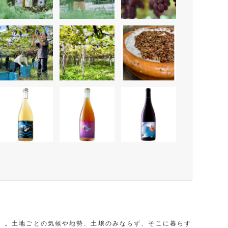
醸造責任者の矢野陽之（やの・はるゆき）氏
ック）」。土地ごとの気候や地勢、土壌のみならず、そこに暮らす