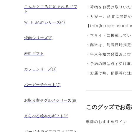
こんなところに泊まれるギフ
・荷物をお受け取りいた
ト
・万が一、品質に問題
WITH BABYシリーズ(4)
【info@grape-rep
・本サイトに掲載してい
焼肉シリーズ(3)
・配送は、到着日時指定
寿司ギフト
・年末年始の発送および
・予約の際は必ず受け取
カフェシリーズ(3)
・お届け時、伝票等に注
バーガーチケット(2)
お取り寄せグルメシリーズ(8)
このグッズでお選
えらべる絵本のギフト(2)
季節のおすすめワイン
パーソナライズコスメギフト