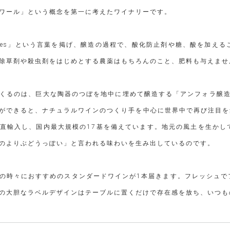
ワール」という概念を第一に考えたワイナリーです。
％ Grapes」という言葉を掲げ、醸造の過程で、酸化防止剤や糖、酸を
除草剤や殺虫剤をはじめとする農薬はもちろんのこと、肥料も与えませ
くるのは、巨大な陶器のつぼを地中に埋めて醸造する「アンフォラ醸造
ができると、ナチュラルワインのつくり手を中心に世界中で再び注目を集めて
直輸入し、国内最大規模の17基を備えています。地元の風土を生かし
のよりぶどうっぽい」と言われる味わいを生み出しているのです。
の時々におすすめのスタンダードワインが1本届きます。フレッシュで
の大胆なラベルデザインはテーブルに置くだけで存在感を放ち、いつも